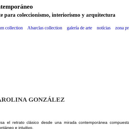
ría de arte contemporáne
te para coleccionismo, interiorismo y arquitectura
um collection
Abarclas collection
galería de arte
notícias
zona pr
AROLINA GONZÁLEZ
isa el retrato clásico desde una mirada contemporánea compuesta
ntáneo e intuitivo.