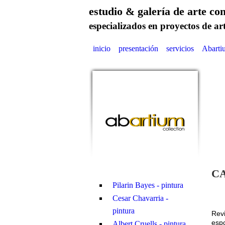
estudio & gale
especializados en proyectos de ar
inicio
presentación
servicios
Abarti
C
Pilarin Bayes - pintura
Cesar Chavarria -
pintura
Rev
espo
Albert Cruells - pintura